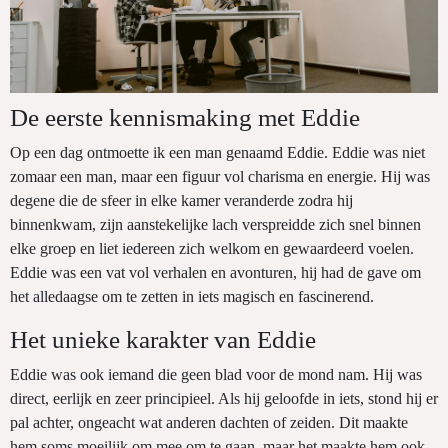
De eerste kennismaking met Eddie
Op een dag ontmoette ik een man genaamd Eddie. Eddie was niet
zomaar een man, maar een figuur vol charisma en energie. Hij was
degene die de sfeer in elke kamer veranderde zodra hij
binnenkwam, zijn aanstekelijke lach verspreidde zich snel binnen
elke groep en liet iedereen zich welkom en gewaardeerd voelen.
Eddie was een vat vol verhalen en avonturen, hij had de gave om
het alledaagse om te zetten in iets magisch en fascinerend.
Het unieke karakter van Eddie
Eddie was ook iemand die geen blad voor de mond nam. Hij was
direct, eerlijk en zeer principieel. Als hij geloofde in iets, stond hij er
pal achter, ongeacht wat anderen dachten of zeiden. Dit maakte
hem soms moeilijk om mee om te gaan, maar het maakte hem ook